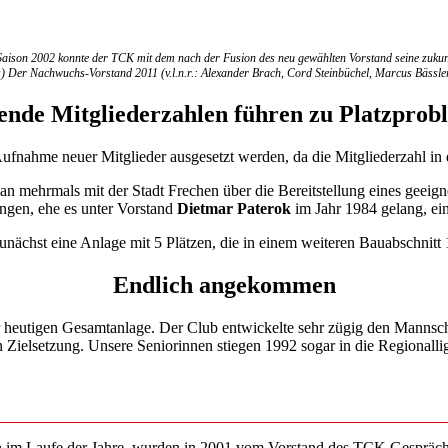
r Saison 2002 konnte der TCK mit dem nach der Fusion des neu gewählten Vorstand seine zuku
s) Der Nachwuchs-Vorstand 2011 (v.l.n.r.: Alexander Brach, Cord Steinbüchel, Marcus Bässle
gende Mitgliederzahlen führen zu Platzprob
ufnahme neuer Mitglieder ausgesetzt werden, da die Mitgliederzahl in 
 mehrmals mit der Stadt Frechen über die Bereitstellung eines geeigne
gen, ehe es unter Vorstand
Dietmar Paterok
im Jahr 1984 gelang, ein
unächst eine Anlage mit 5 Plätzen, die in einem weiteren Bauabschnitt
Endlich angekommen
r heutigen Gesamtanlage. Der Club entwickelte sehr zügig den Mannscha
 Zielsetzung. Unsere Seniorinnen stiegen 1992 sogar in die Regionalli
Über 45 Jahre Tradition
ten im Laufe der Jahre, wurden in 2001 vom Vorstand des TCK Gespr