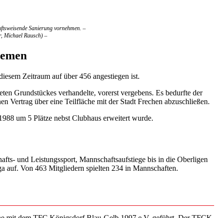
nftsweisende Sanierung vornehmen. –
r, Michael Rausch) –
lemen
diesem Zeitraum auf über 456 angestiegen ist.
ten Grundstückes verhandelte, vorerst vergebens. Es bedurfte der
en Vertrag über eine Teilfläche mit der Stadt Frechen abzuschließen.
 1988 um 5 Plätze nebst Clubhaus erweitert wurde.
fts- und Leistungssport, Mannschaftsaufstiege bis in die Oberligen
ga auf. Von 463 Mitgliedern spielten 234 in Mannschaften.
äche mit dem TFC Königsdorf Blau-Gelb 1997 e.V. geführt. Der TFCK