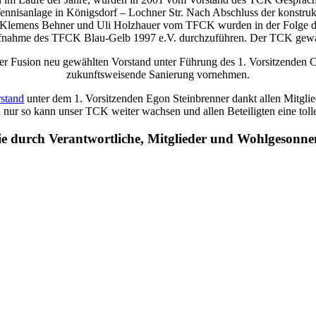
 Tennisanlage in Königsdorf – Lochner Str. Nach Abschluss der konstru
emens Behner und Uli Holzhauer vom TFCK wurden in der Folge durc
Aufnahme des TFCK Blau-Gelb 1997 e.V. durchzuführen. Der TCK gewan
r Fusion neu gewählten Vorstand unter Führung des 1. Vorsitzenden 
zukunftsweisende Sanierung vornehmen.
stand
unter dem 1. Vorsitzenden Egon Steinbrenner dankt allen Mitglied
 nur so kann unser TCK weiter wachsen und allen Beteiligten eine tolle 
 die durch Verantwortliche, Mitglieder und Wohlgeson