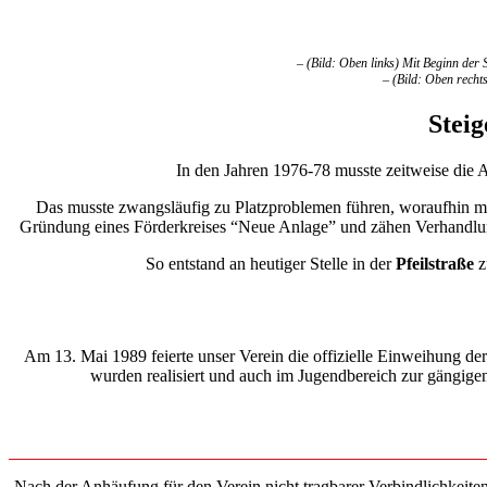
– (Bild: Oben links) Mit Beginn de
– (Bild: Oben recht
Stei
In den Jahren 1976-78 musste zeitweise die A
Das musste zwangsläufig zu Platzproblemen führen, woraufhin man
Gründung eines Förderkreises “Neue Anlage” und zähen Verhandlun
So entstand an heutiger Stelle in der
Pfeilstraße
z
Am 13. Mai 1989 feierte unser Verein die offizielle Einweihung de
wurden realisiert und auch im Jugendbereich zur gängigen
Nach der Anhäufung für den Verein nicht tragbarer Verbindlichkei