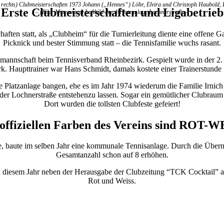
 rechts) Clubmeisterschaften 1973 Johann („Hennes“) Löhr, Elvira und Christoph Haubold, 
Erste Clubmeisterschaften und Ligabetrieb
– (Bild: Mitte unten) Luftbild der 4-Platzanlage Lochnerstraße –
ften statt, als „Clubheim“ für die Turnierleitung diente eine offene G
Picknick und bester Stimmung statt – die Tennisfamilie wuchs rasant.
nmannschaft beim Tennisverband Rheinbezirk. Gespielt wurde in der 2
rk. Haupttrainer war Hans Schmidt, damals kostete einer Trainerstund
Platzanlage bangen, ehe es im Jahr 1974 wiederum die Familie Irnich 
 der Lochnerstraße entstehenzu lassen. Sogar ein gemütlicher Clubrau
Dort wurden die tollsten Clubfeste gefeiert!
 offiziellen Farben des Vereins sind ROT-W
e, baute im selben Jahr eine kommunale Tennisanlage. Durch die Über
Gesamtanzahl schon auf 8 erhöhen.
n diesem Jahr neben der Herausgabe der Clubzeitung “TCK Cocktail” a
Rot und Weiss.