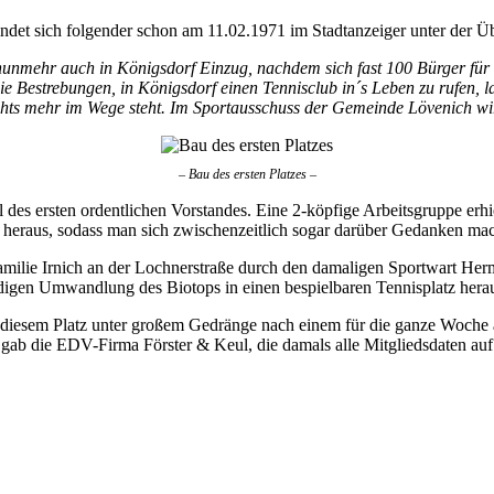
det sich folgender schon am 11.02.1971 im Stadtanzeiger unter der Üb
nmehr auch in Königsdorf Einzug, nachdem sich fast 100 Bürger für di
 Bestrebungen, in Königsdorf einen Tennisclub in´s Leben zu rufen, lau
ichts mehr im Wege steht. Im Sportausschuss der Gemeinde Lövenich w
– Bau des ersten Platzes –
des ersten ordentlichen Vorstandes. Eine 2-köpfige Arbeitsgruppe erhi
äh heraus, sodass man sich zwischenzeitlich sogar darüber Gedanken m
milie Irnich an der Lochnerstraße durch den damaligen Sportwart Herm
digen Umwandlung des Biotops in einen bespielbaren Tennisplatz hera
 diesem Platz unter großem Gedränge nach einem für die ganze Woche 
s gab die EDV-Firma Förster & Keul, die damals alle Mitgliedsdaten auf