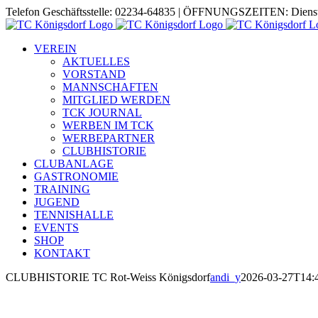
Zum
Telefon Geschäftsstelle: 02234-64835 | ÖFFNUNGSZEITEN: Diensta
Inhalt
springen
VEREIN
AKTUELLES
VORSTAND
MANNSCHAFTEN
MITGLIED WERDEN
TCK JOURNAL
WERBEN IM TCK
WERBEPARTNER
CLUBHISTORIE
CLUBANLAGE
GASTRONOMIE
TRAINING
JUGEND
TENNISHALLE
EVENTS
SHOP
KONTAKT
CLUBHISTORIE TC Rot-Weiss Königsdorf
andi_y
2026-03-27T14: