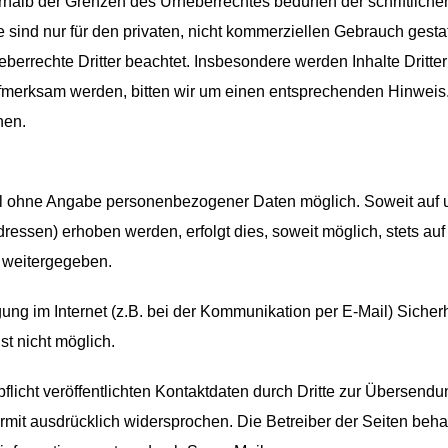
rhalb der Grenzen des Urheberrechtes bedürfen der schriftlich
sind nur für den privaten, nicht kommerziellen Gebrauch gestatte
eberrechte Dritter beachtet. Insbesondere werden Inhalte Dritte
ufmerksam werden, bitten wir um einen entsprechenden Hinwei
nen.
gel ohne Angabe personenbezogener Daten möglich. Soweit au
ressen) erhoben werden, erfolgt dies, soweit möglich, stets auf
e weitergegeben.
ung im Internet (z.B. bei der Kommunikation per E-Mail) Sicher
st nicht möglich.
cht veröffentlichten Kontaktdaten durch Dritte zur Übersendun
mit ausdrücklich widersprochen. Die Betreiber der Seiten behalt