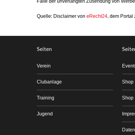
Falle der unverlangten Zusendung von Werbei
Quelle: Disclaimer von
eRecht24
, dem Portal
Seiten
Seite
Verein
Event
Clubanlage
Shop
Training
Shop 
Jugend
Impre
Daten