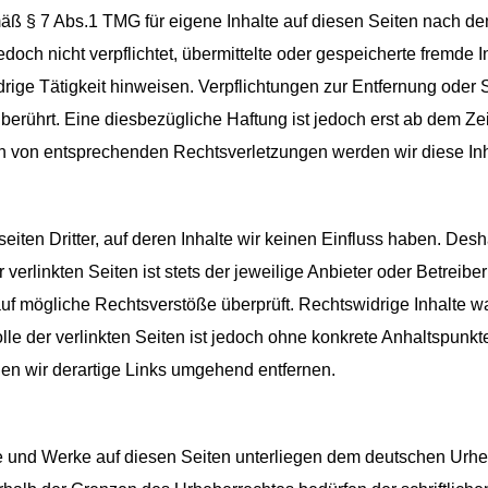
äß § 7 Abs.1 TMG für eigene Inhalte auf diesen Seiten nach d
jedoch nicht verpflichtet, übermittelte oder gespeicherte fremd
drige Tätigkeit hinweisen. Verpflichtungen zur Entfernung oder
erührt. Eine diesbezügliche Haftung ist jedoch erst ab dem Zei
n von entsprechenden Rechtsverletzungen werden wir diese In
iten Dritter, auf deren Inhalte wir keinen Einfluss haben. Desh
erlinkten Seiten ist stets der jeweilige Anbieter oder Betreiber 
uf mögliche Rechtsverstöße überprüft. Rechtswidrige Inhalte wa
lle der verlinkten Seiten ist jedoch ohne konkrete Anhaltspunkt
n wir derartige Links umgehend entfernen.
lte und Werke auf diesen Seiten unterliegen dem deutschen Urheb