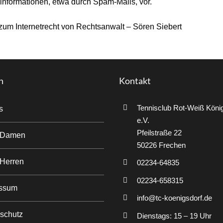
nformationen, etwa durch Spam-Mails, vor.
 zum Internetrecht von Rechtsanwalt – Sören Siebert
n
Kontakt
Tennisclub Rot-Weiß Köni
s
e.V.
Pfeilstraße 22
 Damen
50226 Frechen
Herren
02234-64835
02234-658315
ssum
info@tc-koenigsdorf.de
schutz
Dienstags: 15 – 19 Uhr