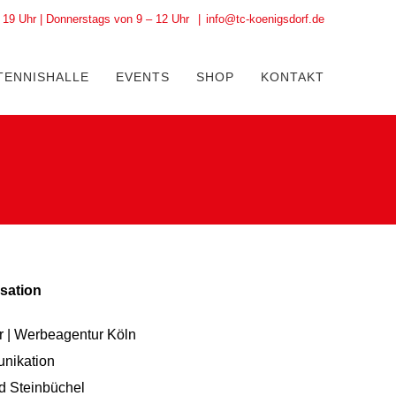
19 Uhr | Donnerstags von 9 – 12 Uhr
|
info@tc-koenigsdorf.de
TENNISHALLE
EVENTS
SHOP
KONTAKT
sation
er | Werbeagentur Köln
nikation
d Steinbüchel