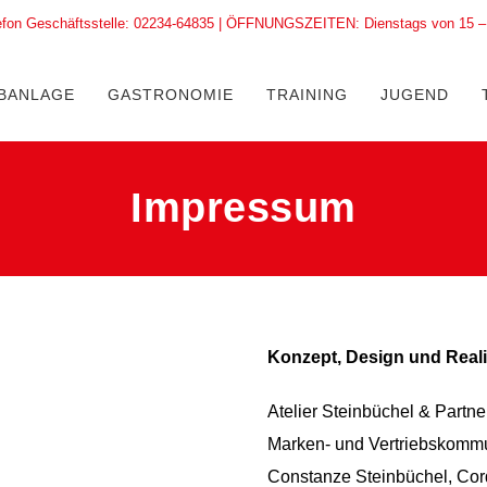
efon Geschäftsstelle: 02234-64835 | ÖFFNUNGSZEITEN: Dienstags von 15 – 
BANLAGE
GASTRONOMIE
TRAINING
JUGEND
Impressum
Konzept, Design und Reali
Atelier Steinbüchel & Partn
Marken- und Vertriebskommu
Constanze Steinbüchel, Cor