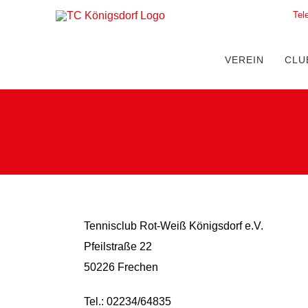
Zum
Tel
Inhalt
springen
VEREIN
CLU
Tennisclub Rot-Weiß Königsdorf e.V.
Pfeilstraße 22
50226 Frechen
Tel.: 02234/64835