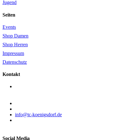
Jugend
Seiten
Events
Shop Damen
Shop Herren
Impressum
Datenschutz
Kontakt
Tennisclub Rot-Weiß Königsdorf e.V.
Pfeilstraße 22
50226 Frechen
02234-64835
02234-658315
info@tc-koenigsdorf.de
Dienstags: 15 – 19 Uhr
Donnerstags: 9 – 12 Uhr
Social Media