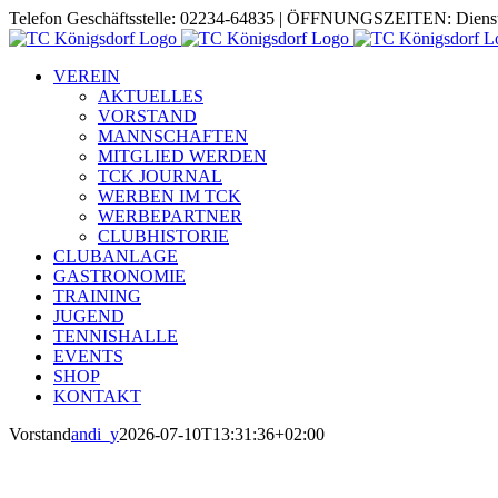
Zum
Telefon Geschäftsstelle: 02234-64835 | ÖFFNUNGSZEITEN: Diensta
Inhalt
springen
VEREIN
AKTUELLES
VORSTAND
MANNSCHAFTEN
MITGLIED WERDEN
TCK JOURNAL
WERBEN IM TCK
WERBEPARTNER
CLUBHISTORIE
CLUBANLAGE
GASTRONOMIE
TRAINING
JUGEND
TENNISHALLE
EVENTS
SHOP
KONTAKT
Vorstand
andi_y
2026-07-10T13:31:36+02:00